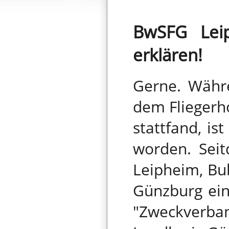
BwSFG Leip
erklären!
Gerne. Währ
dem Fliegerho
stattfand, is
worden. Sei
Leipheim, Bu
Günzburg ein
"Zweckverb