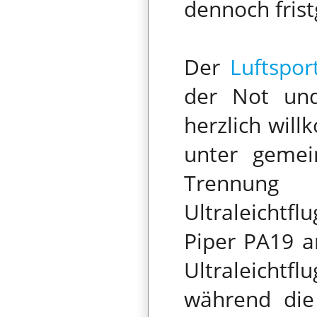
dennoch fris
Der
Luftspor
der Not und
herzlich wil
unter gemei
Trennung 
Ultraleicht
Piper PA19 
Ultraleicht
während die