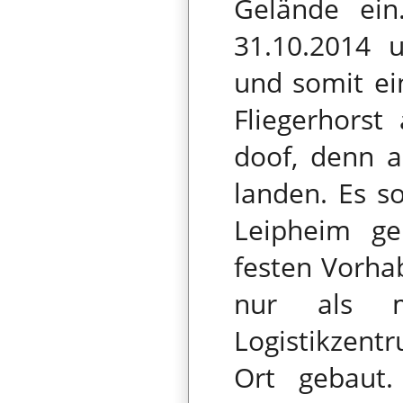
Gelände ein
31.10.2014 u
und somit ei
Fliegerhorst
doof, denn a
landen. Es s
Leipheim g
festen Vorhab
nur als m
Logistikzen
Ort gebaut.