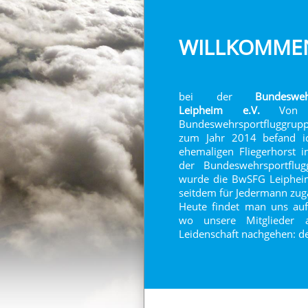
WILLKOMME
bei der
Bundeswehr
Leipheim e.V.
Von d
Bundeswehrsportfluggrupp
zum Jahr 2014 befand i
ehemaligen Fliegerhorst i
der Bundeswehrsportflu
wurde die BwSFG Leipheim 
seitdem für Jedermann zug
Heute findet man uns auf
wo unsere Mitglieder al
Leidenschaft nachgehen: d