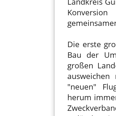
Landkreis Gü
Konversion
gemeinsamen
Die erste gr
Bau der Um
großen Land
ausweichen 
"neuen" Flu
herum immer 
Zweckverband